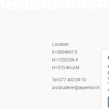
Location
E=2604601.5
N=1202236.4
H=570.4m.ü.M.
Tel
077 402 09 10
urs.bruderer@arpentix.ch