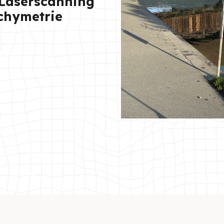
 Laserscanning
chymetrie