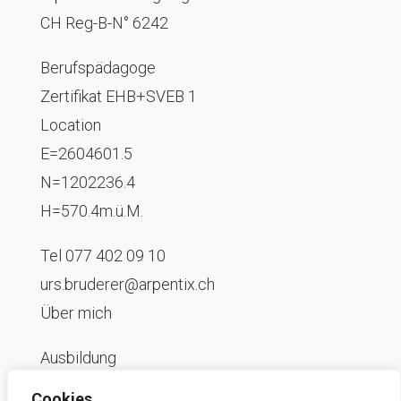
CH Reg-B-N° 6242
Berufspädagoge
Zertifikat EHB+SVEB 1
Location
E=2604601.5
N=1202236.4
H=570.4m.ü.M.
Tel
077 402 09 10
urs.bruderer@arpentix.ch
Über mich
Ausbildung
Cookies