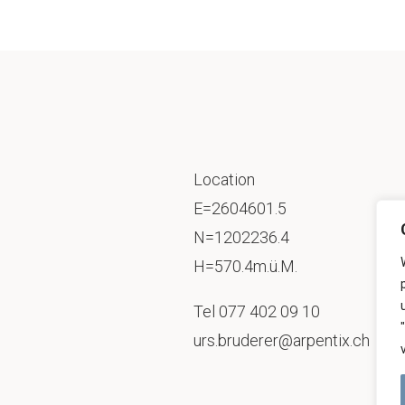
Location
E=2604601.5
N=1202236.4
H=570.4m.ü.M.
Tel
077 402 09 10
urs.bruderer@arpentix.ch