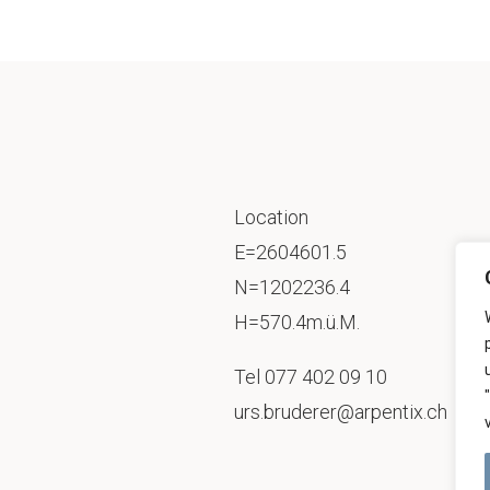
Location
E=2604601.5
N=1202236.4
H=570.4m.ü.M.
Tel
077 402 09 10
urs.bruderer@arpentix.ch