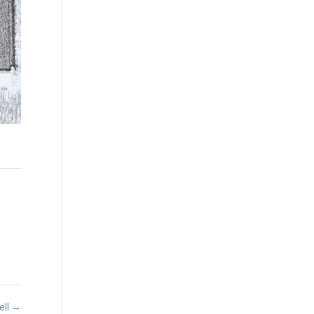
ell
→