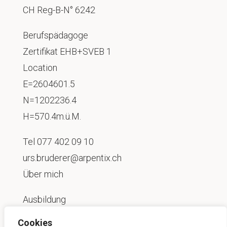
CH Reg-B-N° 6242
Berufspädagoge
Zertifikat EHB+SVEB 1
Location
E=2604601.5
N=1202236.4
H=570.4m.ü.M.
Tel
077 402 09 10
urs.bruderer@arpentix.ch
Über mich
Ausbildung
Cookies
Beratung