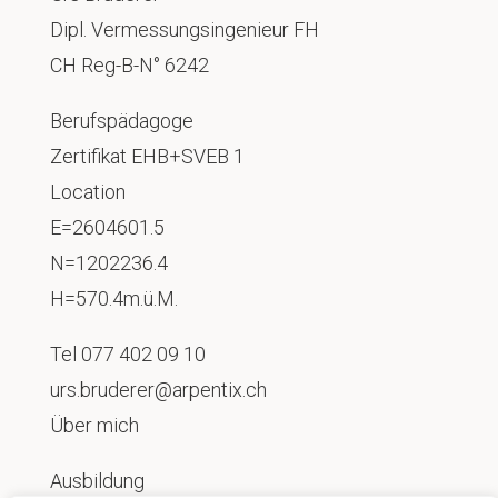
Dipl. Vermessungsingenieur FH
CH Reg-B-N° 6242
Berufspädagoge
Zertifikat EHB+SVEB 1
Location
E=2604601.5
N=1202236.4
H=570.4m.ü.M.
Tel
077 402 09 10
urs.bruderer@arpentix.ch
Über mich
Ausbildung