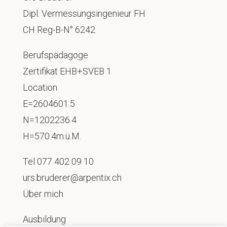
Dipl. Vermessungsingenieur FH
CH Reg-B-N° 6242
Berufspädagoge
Zertifikat EHB+SVEB 1
Location
E=2604601.5
N=1202236.4
H=570.4m.ü.M.
Tel
077 402 09 10
urs.bruderer@arpentix.ch
Über mich
Ausbildung